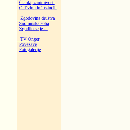
Članki, zanimivosti
O Trzinu in Trzincih
Zgodovina društva
Spominska soba
Zgodilo se je ...
TV Onger
Povezave
Fotogalerije