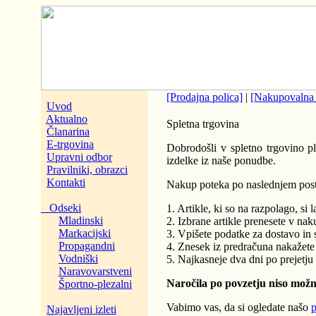
[Prodajna polica]
|
[Nakupovalna 
Uvod
Aktualno
Spletna trgovina
Članarina
E-trgovina
Dobrodošli v spletno trgovino pl
Upravni odbor
izdelke iz naše ponudbe.
Pravilniki, obrazci
Kontakti
Nakup poteka po naslednjem pos
Odseki
1. Artikle, ki so na razpolago, si 
Mladinski
2. Izbrane artikle prenesete v na
Markacijski
3. Vpišete podatke za dostavo in s
Propagandni
4. Znesek iz predračuna nakažete 
Vodniški
5. Najkasneje dva dni po prejetju
Naravovarstveni
Naročila po povzetju niso mo
Športno-plezalni
Vabimo vas, da si ogledate našo
p
Najavljeni izleti