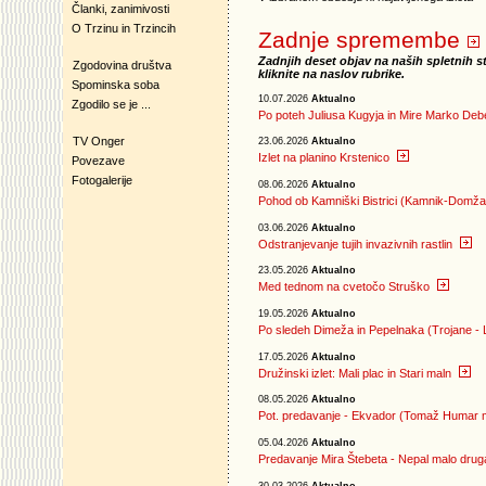
Članki, zanimivosti
O Trzinu in Trzincih
Zadnje spremembe
Zadnjih deset objav na naših spletnih s
Zgodovina društva
kliknite na naslov rubrike.
Spominska soba
10.07.2026
Aktualno
Zgodilo se je ...
Po poteh Juliusa Kugyja in Mire Marko Deb
TV Onger
23.06.2026
Aktualno
Izlet na planino Krstenico
Povezave
Fotogalerije
08.06.2026
Aktualno
Pohod ob Kamniški Bistrici (Kamnik-Domža
03.06.2026
Aktualno
Odstranjevanje tujih invazivnih rastlin
23.05.2026
Aktualno
Med tednom na cvetočo Struško
19.05.2026
Aktualno
Po sledeh Dimeža in Pepelnaka (Trojane - 
17.05.2026
Aktualno
Družinski izlet: Mali plac in Stari maln
08.05.2026
Aktualno
Pot. predavanje - Ekvador (Tomaž Humar 
05.04.2026
Aktualno
Predavanje Mira Štebeta - Nepal malo dru
30.03.2026
Aktualno