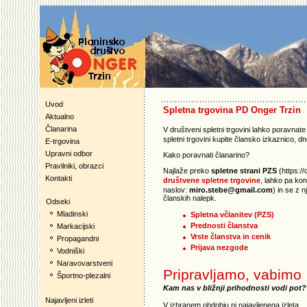
Uvod
Spletna trgovina PD Onger Trzin
Aktualno
Članarina
V društveni spletni trgovini lahko poravnat
spletni trgovini kupite člansko izkaznico, d
E-trgovina
Upravni odbor
Kako poravnati članarino?
Pravilniki, obrazci
Najlaže preko
spletne strani PZS
(https://
Kontakti
društvene spletne trgovine
, lahko pa ko
naslov:
miro.stebe@gmail.com
) in se z 
članskih nalepk.
Odseki
Mladinski
Spletna včlanitev (PZS)
Prednosti članstva
Markacijski
Vrste članstva in cenik
Propagandni
Prijava nezgode
Vodniški
Naravovarstveni
Pripravljamo, vabimo .
Športno-plezalni
Kam nas v bližnji prihodnosti vodi pot?
Najavljeni izleti
V izbranem obdobju ni najavljenega izleta