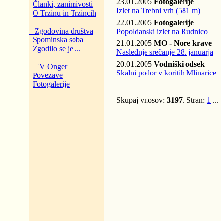
23.01.2005
Fotogalerije
Članki, zanimivosti
Izlet na Trebni vrh (581 m)
O Trzinu in Trzincih
22.01.2005
Fotogalerije
Zgodovina društva
Popoldanski izlet na Rudnico
Spominska soba
21.01.2005
MO - Nore krave
Zgodilo se je ...
Naslednje srečanje 28. januarja
20.01.2005
Vodniški odsek
TV Onger
Skalni podor v koritih Mlinarice
Povezave
Fotogalerije
Skupaj vnosov:
3197
. Stran:
1
...