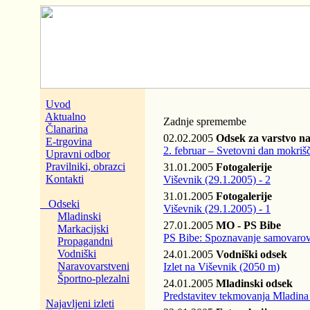
Uvod
Aktualno
Zadnje spremembe
Članarina
02.02.2005
Odsek za varstvo n
E-trgovina
2. februar – Svetovni dan mokriš
Upravni odbor
Pravilniki, obrazci
31.01.2005
Fotogalerije
Kontakti
Viševnik (29.1.2005) - 2
31.01.2005
Fotogalerije
Odseki
Viševnik (29.1.2005) - 1
Mladinski
27.01.2005
MO - PS Bibe
Markacijski
PS Bibe: Spoznavanje samovarov
Propagandni
Vodniški
24.01.2005
Vodniški odsek
Naravovarstveni
Izlet na Viševnik (2050 m)
Športno-plezalni
24.01.2005
Mladinski odsek
Predstavitev tekmovanja Mladina 
Najavljeni izleti