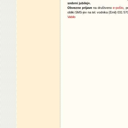
srebrni jubilej«.
Obvezne prijave
na društveno
e-pošto
, p
obliki SMS-jev na tel. vodnika (Emil) 031 57
Vabilo