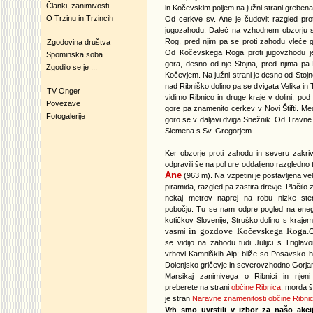
Članki, zanimivosti
in Kočevskim poljem na južni strani grebena
O Trzinu in Trzincih
Od cerkve sv. Ane je čudovit razgled prot
jugozahodu. Daleč na vzhodnem obzorju 
Rog, pred njim pa se proti zahodu vleče 
Zgodovina društva
Od Kočevskega Roga proti jugovzhodu 
Spominska soba
gora, desno od nje Stojna, pred njima pa
Zgodilo se je ...
Kočevjem. Na južni strani je desno od Stoj
nad Ribniško dolino pa se dvigata Velika in
TV Onger
vidimo Ribnico in druge kraje v dolini, p
Povezave
gore pa znamenito cerkev v Novi Štifti. Me
Fotogalerije
goro se v daljavi dviga Snežnik. Od Travne 
Slemena s Sv. Gregorjem.
Ker obzorje proti zahodu in severu zakr
odpravili še na pol ure oddaljeno razgledno
Ane
(963 m).
Na vzpetini je postavljena vel
piramida, razgled pa zastira drevje. Plačilo
nekaj metrov naprej na robu nizke st
pobočju. Tu se nam odpre pogled na eneg
kotičkov Slovenije, Struško dolino
s krajem
in gozdove Kočevskega Roga.
vasmi
O
se vidijo na zahodu tudi Julijci s Trigla
vrhovi Kamniških Alp; bliže so Posavsko 
Dolenjsko gričevje in severovzhodno Gorjan
Marsikaj zanimivega o Ribnici in njeni 
preberete na strani
občine Ribnica
, morda š
je stran
Naravne znamenitosti občine Ribni
Vrh smo uvrstili v izbor za našo akc