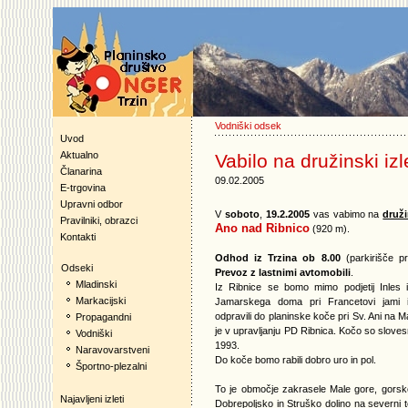
Vodniški odsek
Uvod
Aktualno
Vabilo na družinski iz
Članarina
09.02.2005
E-trgovina
Upravni odbor
V
soboto
,
19.2.2005
vas vabimo na
druži
Pravilniki, obrazci
Ano nad Ribnico
(920 m).
Kontakti
Odhod iz Trzina ob 8.00
(parkirišče p
Odseki
Prevoz z lastnimi avtomobili
.
Mladinski
Iz Ribnice se bomo mimo podjetij Inles 
Markacijski
Jamarskega doma pri Francetovi jami i
odpravili do planinske koče pri Sv. Ani na Ma
Propagandni
je v upravljanju PD Ribnica. Kočo so sloves
Vodniški
1993.
Naravovarstveni
Do koče bomo rabili dobro uro in pol.
Športno-plezalni
To je območje zakrasele Male gore, gors
Najavljeni izleti
Dobrepoljsko in Struško dolino na severni t