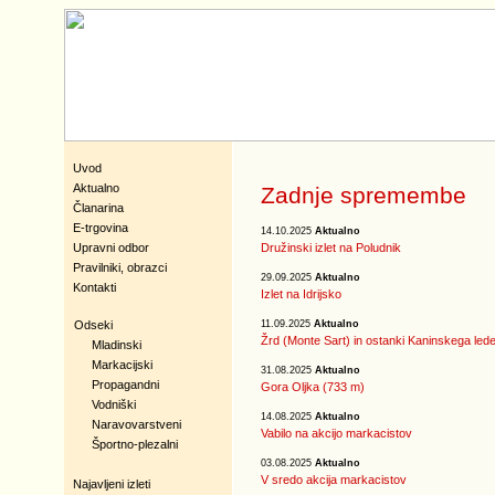
Uvod
Aktualno
Zadnje spremembe
Članarina
E-trgovina
14.10.2025
Aktualno
Upravni odbor
Družinski izlet na Poludnik
Pravilniki, obrazci
29.09.2025
Aktualno
Kontakti
Izlet na Idrijsko
Odseki
11.09.2025
Aktualno
Žrd (Monte Sart) in ostanki Kaninskega led
Mladinski
Markacijski
31.08.2025
Aktualno
Propagandni
Gora Oljka (733 m)
Vodniški
14.08.2025
Aktualno
Naravovarstveni
Vabilo na akcijo markacistov
Športno-plezalni
03.08.2025
Aktualno
V sredo akcija markacistov
Najavljeni izleti