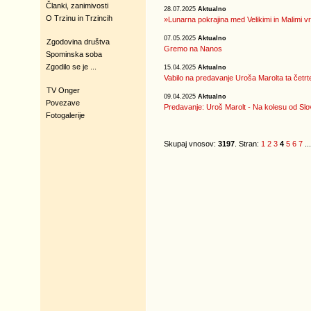
Članki, zanimivosti
28.07.2025
Aktualno
O Trzinu in Trzincih
»Lunarna pokrajina med Velikimi in Malimi vr
07.05.2025
Aktualno
Zgodovina društva
Gremo na Nanos
Spominska soba
Zgodilo se je ...
15.04.2025
Aktualno
Vabilo na predavanje Uroša Marolta ta četrt
TV Onger
09.04.2025
Aktualno
Povezave
Predavanje: Uroš Marolt - Na kolesu od Slov
Fotogalerije
Skupaj vnosov:
3197
. Stran:
1
2
3
4
5
6
7
..