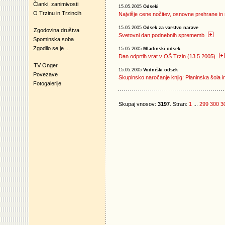
Članki, zanimivosti
15.05.2005
Odseki
O Trzinu in Trzincih
Najvišje cene nočitev, osnovne prehrane in
15.05.2005
Odsek za varstvo narave
Zgodovina društva
Svetovni dan podnebnih sprememb
Spominska soba
Zgodilo se je ...
15.05.2005
Mladinski odsek
Dan odprtih vrat v OŠ Trzin (13.5.2005)
TV Onger
15.05.2005
Vodniški odsek
Povezave
Skupinsko naročanje knjig: Planinska šola in
Fotogalerije
Skupaj vnosov:
3197
. Stran:
1
...
299
300
3