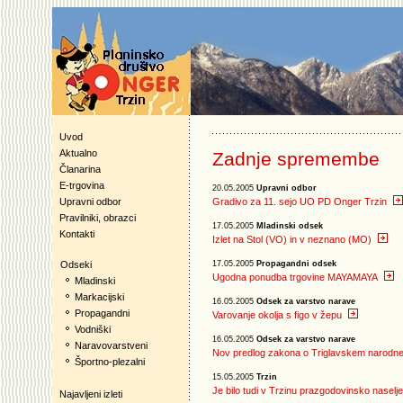
Uvod
Aktualno
Zadnje spremembe
Članarina
E-trgovina
20.05.2005
Upravni odbor
Upravni odbor
Gradivo za 11. sejo UO PD Onger Trzin
Pravilniki, obrazci
17.05.2005
Mladinski odsek
Kontakti
Izlet na Stol (VO) in v neznano (MO)
Odseki
17.05.2005
Propagandni odsek
Ugodna ponudba trgovine MAYAMAYA
Mladinski
Markacijski
16.05.2005
Odsek za varstvo narave
Propagandni
Varovanje okolja s figo v žepu
Vodniški
16.05.2005
Odsek za varstvo narave
Naravovarstveni
Nov predlog zakona o Triglavskem narodn
Športno-plezalni
15.05.2005
Trzin
Je bilo tudi v Trzinu prazgodovinsko naselj
Najavljeni izleti