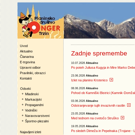
Uvod
Aktualno
Zadnje spremembe
Članarina
E-trgovina
10.07.2026
Aktualno
Upravni odbor
Po poteh Juliusa Kugyja in Mire Marko Deb
Pravilniki, obrazci
23.06.2026
Aktualno
Kontakti
Izlet na planino Krstenico
Odseki
08.06.2026
Aktualno
Pohod ob Kamniški Bistrici (Kamnik-Domžal
Mladinski
Markacijski
03.06.2026
Aktualno
Propagandni
Odstranjevanje tujih invazivnih rastlin
Vodniški
23.05.2026
Aktualno
Naravovarstveni
Med tednom na cvetočo Struško
Športno-plezalni
19.05.2026
Aktualno
Po sledeh Dimeža in Pepelnaka (Trojane - 
Najavljeni izleti