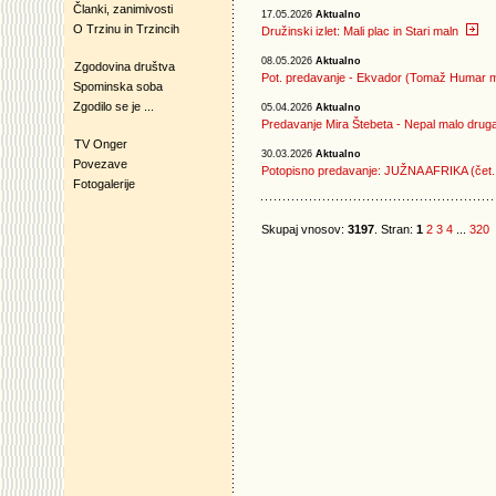
Članki, zanimivosti
17.05.2026
Aktualno
O Trzinu in Trzincih
Družinski izlet: Mali plac in Stari maln
08.05.2026
Aktualno
Zgodovina društva
Pot. predavanje - Ekvador (Tomaž Humar m
Spominska soba
Zgodilo se je ...
05.04.2026
Aktualno
Predavanje Mira Štebeta - Nepal malo drug
TV Onger
30.03.2026
Aktualno
Povezave
Potopisno predavanje: JUŽNA AFRIKA (čet.,
Fotogalerije
Skupaj vnosov:
3197
. Stran:
1
2
3
4
...
320