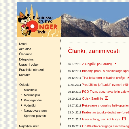
Uvod
Aktualno
Članki, zanimivosti
Članarina
E-trgovina
Z Ongrčki po Sardiniji
Upravni odbor
06.07.2015
Pravilniki, obrazci
Brisanje prahu s planinskega sp
15.12.2014
Kontakti
Tiha bela smrt in hladno orožje
09.12.2014
Odseki
Pred 36 leti je "padel" trzinski viš
11.08.2014
Mladinski
PGD Trzin, spoznavanje in vaje v
05.10.2013
Markacijski
Obisk Sardinije
08.09.2013
Propagandni
Vodniški
Reševanje v gorah s helikopterje
14.07.2013
Naravovarstveni
Kraljestvo ljudske dediščine (pr
13.04.2013
Športno-plezalni
Geocaching, več kot le igra
27.01.2013
Najavljeni izleti
Ob 80-letnici drugega slovenske
29.10.2012