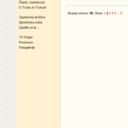
Članki, zanimivosti
O Trzinu in Trzincih
Skupaj vnosov:
85
. Stran:
1
2
3
4
5
...
9
Zgodovina društva
Spominska soba
Zgodilo se je ...
TV Onger
Povezave
Fotogalerije