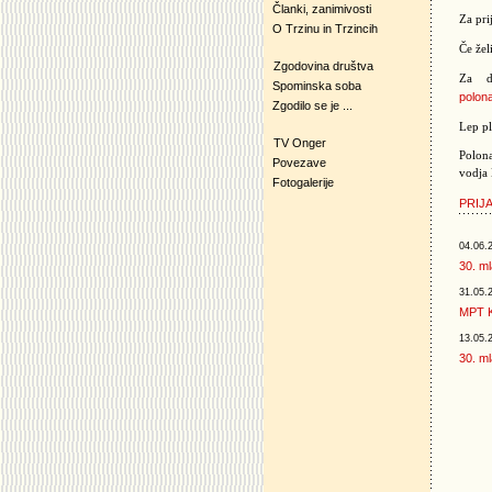
Članki, zanimivosti
Za pri
O Trzinu in Trzincih
Če žel
Zgodovina društva
Za do
Spominska soba
polon
Zgodilo se je ...
Lep pl
TV Onger
Polon
Povezave
vodja
Fotogalerije
PRIJ
04.06.
30. ml
31.05.
MPT K
13.05.
30. ml