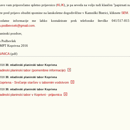
KLIK
javo vam priporočamo spletno prijavnico (
), je pa seveda na voljo tudi klasičen "papirnati 
SEM
ite pred prijavo obuditi spomine na lanskoletne dogodivščine v Kamniški Bistrici, kliknete
.
datne informacije me lahko kontaktirate prek telefonske številke 041/517-815
a.podbevsek@gmail.com
.
aninski pozdrav,
a Podbevšek
 MPT Koprivna 2016
AVNICA
(pdf)
2016
30. mladinski planinski tabor Koprivna
adinski planinski tabor (pomembne informacije)
2016
30. mladinski planinski tabor Koprivna
oprivna - Srečanje staršev s tabornim vodstvom
2016
30. mladinski planinski tabor Koprivna
adinski planinski tabor v Koprivni - prijavnica