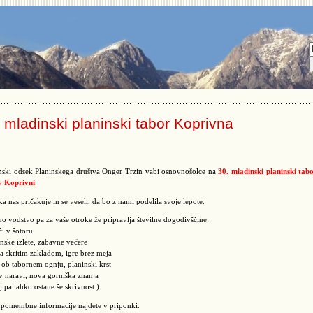
 mladinski planinski tabor Koprivna
nski odsek Planinskega društva Onger Trzin vabi osnovnošolce na
30. mladinski planinski tab
v Koprivni
.
a nas pričakuje in se veseli, da bo z nami podelila svoje lepote.
o vodstvo pa za vaše otroke že pripravlja številne dogodivščine:
či v šotoru
inske izlete, zabavne večere
za skritim zakladom, igre brez meja
e ob tabornem ognju, planinski krst
 v naravi, nova gorniška znanja
kaj pa lahko ostane še skrivnost:)
 pomembne informacije najdete v priponki.