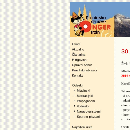
Uvod
Aktualno
30.
Članarina
E-trgovina
Živjo!
Upravni odbor
Pravilniki, obrazci
Mladi
Kontakti
2016 
Korošk
Odseki
Mladinski
Taborn
Markacijski
- 8 no
- plan
Propagandni
- lov 
Vodniški
- petj
Naravovarstveni
- igre
Športno-plezalni
- ... 
Ostale
Najavljeni izleti