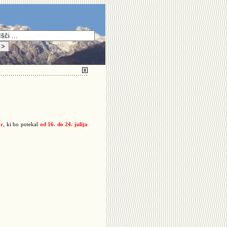
or
, ki bo potekal
od 16. do 24. julija