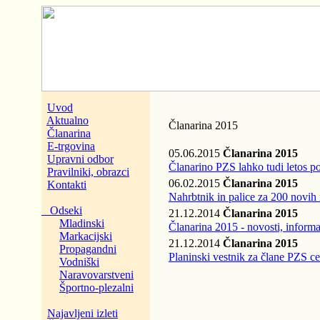
Uvod
Aktualno
Članarina 2015
Članarina
E-trgovina
05.06.2015
Članarina 2015
Upravni odbor
Članarino PZS lahko tudi letos po
Pravilniki, obrazci
06.02.2015
Članarina 2015
Kontakti
Nahrbtnik in palice za 200 novih
Odseki
21.12.2014
Članarina 2015
Mladinski
Članarina 2015 - novosti, informa
Markacijski
21.12.2014
Članarina 2015
Propagandni
Planinski vestnik za člane PZS c
Vodniški
Naravovarstveni
Športno-plezalni
Najavljeni izleti