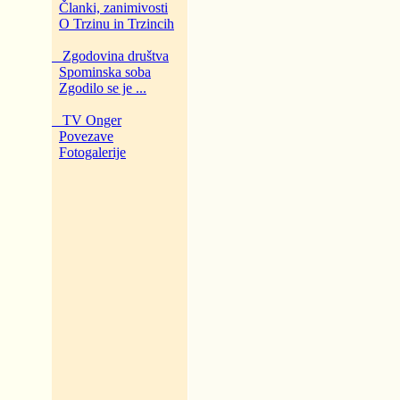
Članki, zanimivosti
O Trzinu in Trzincih
Zgodovina društva
Spominska soba
Zgodilo se je ...
TV Onger
Povezave
Fotogalerije