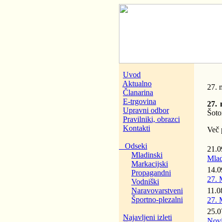
Uvod
Aktualno
27. 
Članarina
E-trgovina
27.
Upravni odbor
Šoto
Pravilniki, obrazci
Kontakti
Več 
Odseki
21.
Mladinski
Mlad
Markacijski
14.
Propagandni
27. 
Vodniški
Naravovarstveni
11.0
Športno-plezalni
27. 
25.
Najavljeni izleti
Novi