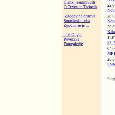
Članki, zanimivosti
22.
O Trzinu in Trzincih
Novi
Zgodovina društva
20.
Spominska soba
Novi
Zgodilo se je ...
20.
Kako 
TV Onger
11.0
Povezave
27. 
Fotogalerije
04.
MPT 
26.
Spis
Skup