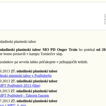
mladinski planinski tabor
 mladinski planinski tabor MO PD Onger Trzin
bo potekal
od 20
re bomo postavili v kampu Tominčev slap.
podatkov pa seveda lahko pričakujete v prihajajočih tednih.
09.2013
27. mladinski planinski tabor
inski planinski tabor v Podljubelju
09.2013
27. mladinski planinski tabor
MPT Podljubelj 2013 (film)
8.2013
27. mladinski planinski tabor
MPT Podljubelj - Taborni časopis
07.2013
27. mladinski planinski tabor
ce z MPT: 4. dan