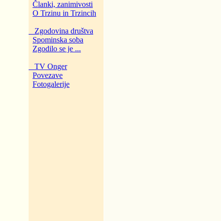
Članki, zanimivosti
O Trzinu in Trzincih
Zgodovina društva
Spominska soba
Zgodilo se je ...
TV Onger
Povezave
Fotogalerije