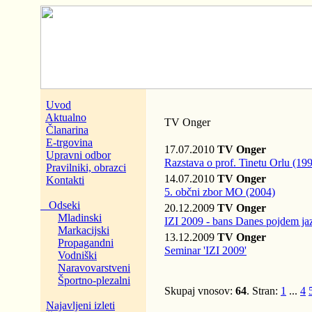
Uvod
Aktualno
TV Onger
Članarina
E-trgovina
17.07.2010
TV Onger
Upravni odbor
Razstava o prof. Tinetu Orlu (19
Pravilniki, obrazci
14.07.2010
TV Onger
Kontakti
5. občni zbor MO (2004)
Odseki
20.12.2009
TV Onger
Mladinski
IZI 2009 - bans Danes pojdem ja
Markacijski
13.12.2009
TV Onger
Propagandni
Seminar 'IZI 2009'
Vodniški
Naravovarstveni
Športno-plezalni
Skupaj vnosov:
64
. Stran:
1
...
4
Najavljeni izleti