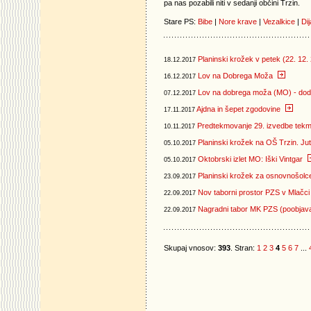
pa nas pozabili niti v sedanji občini Trzin.
Stare PS:
Bibe
|
Nore krave
|
Vezalkice
|
Dij
Planinski krožek v petek (22. 12
18.12.2017
Lov na Dobrega Moža
16.12.2017
Lov na dobrega moža (MO) - doda
07.12.2017
Ajdna in šepet zgodovine
17.11.2017
Predtekmovanje 29. izvedbe tekm
10.11.2017
Planinski krožek na OŠ Trzin. Ju
05.10.2017
Oktobrski izlet MO: Iški Vintgar
05.10.2017
Planinski krožek za osnovnošolc
23.09.2017
Nov taborni prostor PZS v Mlačci 
22.09.2017
Nagradni tabor MK PZS (poobjava:
22.09.2017
Skupaj vnosov:
393
. Stran:
1
2
3
4
5
6
7
...