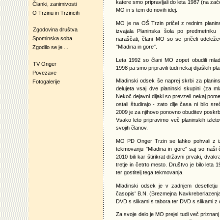
katere smo pripravljali do leta 1987 (na za
Članki, zanimivosti
MO in s tem do novih idej.
O Trzinu in Trzincih
MO je na OŠ Trzin pričel z rednim planin
Zgodovina društva
izvajala Planinska šola po predmetniku P
Spominska soba
naraščati, člani MO so se pričeli udelež
"Mladina in gore".
Zgodilo se je ...
Leta 1992 so člani MO zopet obudili mlad
TV Onger
1998 pa smo pripravili tudi nekaj dijaških pl
Povezave
Mladinski odsek še naprej skrbi za plani
Fotogalerije
delujeta vsaj dve planinski skupini (za ml
Nekoč dejavni dijaki so prevzeli nekaj pom
ostali študirajo - zato dlje časa ni bilo sr
2009 je za njihovo ponovno obuditev poskrb
Vsako leto pripravimo več planinskih izlet
svojih članov.
MO PD Onger Trzin se lahko pohvali z iz
tekmovanju "Mladina in gore" saj so naši 
2010 bili kar štirikrat državni prvaki, dvak
tretje in četrto mesto. Društvo je bilo leta
ter gostitelj tega tekmovanja.
Mladinski odsek je v zadnjem desetletju za
časopis' B.N. (Brezmejna Navkreberlazenja
DVD s slikami s tabora ter DVD s slikami z
Za svoje delo je MO prejel tudi več priznanj