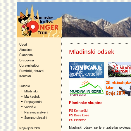
Uvod
Aktualno
Mladinski odsek
Članarina
E-trgovina
Upravni odbor
Pravilniki, obrazci
Kontakti
Odseki
Mladinski
Markacijski
Propagandni
Planinske skupine
Vodniški
PS Komarčki
Naravovarstveni
PS Bose koze
Športno-plezalni
PS Plankton
Mladinski odsek se je v začetku svojega 
Najavljeni izleti