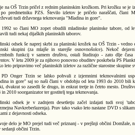
e na OŠ Trzin pričel z rednim planinskim krožkom. Pri krožku se je iz
 po predmetniku PZS. Število izletov je pričelo naraščati, člani 
eževati tudi državnega tekmovanja "Mladina in gore".
 1992 so člani MO zopet obudili mladinske planinske tabore, od l
avili tudi nekaj dijaških planinskih taborov.
inski odsek še naprej skrbi za planinski krožek na OŠ Trzin - vedno d
inski skupini (za mlajše in starejše osnovnošolce). Nekoč dejavni
mbnih funkcij v samem društvu, ostali študirajo - zato dlje časa 
entov. V letu 2009 je za njihovo ponovno obuditev poskrbela PS Plank
o leto pripravimo več planinskih izletov za različne starostne skupine s
PD Onger Trzin se lahko pohvali z izjemnimi tekmovalnimi usp
dina in gore" saj so naši člani v obdobju od leta 1993 do 2010 bili ka
ki, dvakrat so zasedli še drugo, in enkrat tretje in četrto mesto. Društv
 in 2010 soorganizator ter gostitelj tega tekmovanja.
inski odsek je v zadnjem desetletju začel izdajati tudi svoj 'tab
zmejna Navkreberlazenja). Prav tako vsako leto nastane DVD s slikam
ikami z dejavnosti odseka.
voje delo je MO prejel tudi več priznanj - v prejšnji občini Domžale, n
v sedanji občini Trzin.