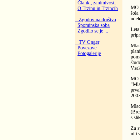
Članki, zanimivosti
MO j
O Trzinu in Trzincih
šola
udel
Zgodovina društva
Spominska soba
Leta
Zgodilo se je ...
pripr
TV Onger
Mlad
Povezave
plan
Fotogalerije
pome
štud
Vsak
MO 
"Mla
prva
2003
Mlad
(Bre
s sl
Za s
niti 