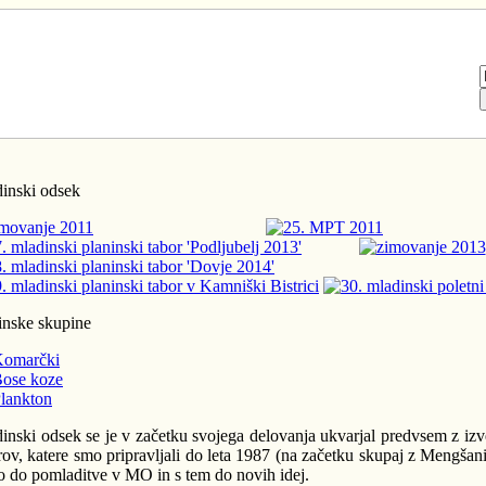
inski odsek
inske skupine
Komarčki
ose koze
lankton
inski odsek se je v začetku svojega delovanja ukvarjal predvsem z iz
rov, katere smo pripravljali do leta 1987 (na začetku skupaj z Mengšan
lo do pomladitve v MO in s tem do novih idej.