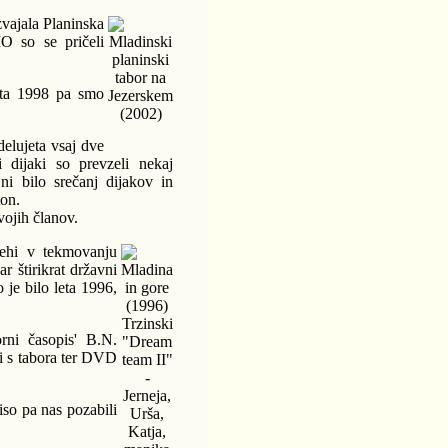
vajala Planinska
MO so se pričeli
Mladinski
planinski
tabor na
eta 1998 pa smo
Jezerskem
(2002)
elujeta vsaj dve
 dijaki so prevzeli nekaj
ni bilo srečanj dijakov in
ton.
vojih članov.
ehi v tekmovanju
r štirikrat državni
Mladina
o je bilo leta 1996,
in gore
(1996)
Trzinski
orni časopis' B.N.
"Dream
i s tabora ter DVD
team II"
-
Jerneja,
iso pa nas pozabili
Urša,
Katja,