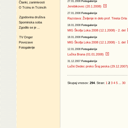
27.01.2008
Fotogalerije
Članki, zanimivosti
Jerebikovec (20.1.2008)
O Trzinu in Trzincih
27.01.2008
Fotogalerije
Zgodovina društva
Razstava: Življenje in delo prof. Tineta Orla
Spominska soba
18.01.2008
Fotogalerije
Zgodilo se je ...
MIG Škofja Loka 2008 (12.1.2008) - 2. del
TV Onger
18.01.2008
Fotogalerije
Povezave
MIG Škofja Loka 2008 (12.1.2008) - 1. del
Fotogalerije
12.01.2008
Fotogalerije
Lučka Brana (01.01.2008)
31.12.2007
Fotogalerije
Lučki Dedec preko Šraj peska (29.12.2007)
Skupaj vnosov:
294
. Stran:
1
2
3
4
5
...
30