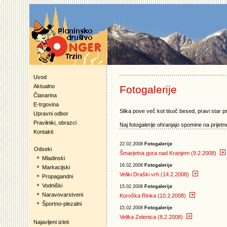
Uvod
Aktualno
Fotogalerije
Članarina
E-trgovina
Slika pove več kot tisoč besed, pravi star p
Upravni odbor
Pravilniki, obrazci
Naj fotogalerije ohranjajo spomine na prijetne
Kontakti
22.02.2008
Fotogalerije
Odseki
Šmarjetna gora nad Kranjem (9.2.2008)
Mladinski
16.02.2008
Fotogalerije
Markacijski
Veliki Draški vrh (14.2.2008)
Propagandni
Vodniški
15.02.2008
Fotogalerije
Naravovarstveni
Koroška Rinka (10.2.2008)
Športno-plezalni
15.02.2008
Fotogalerije
Velika Zelenica (8.2.2008)
Najavljeni izleti