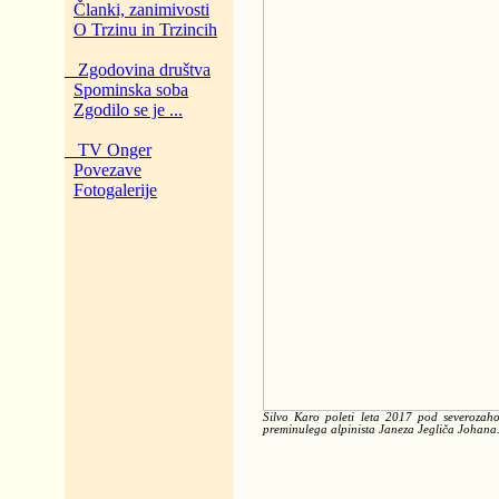
Članki, zanimivosti
O Trzinu in Trzincih
Zgodovina društva
Spominska soba
Zgodilo se je ...
TV Onger
Povezave
Fotogalerije
Silvo Karo poleti leta 2017 pod severozah
preminulega alpinista Janeza Jegliča Johana