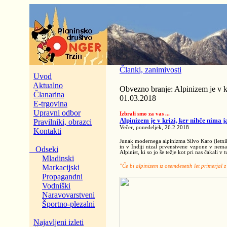
Članki, zanimivosti
Uvod
Aktualno
Obvezno branje: Alpinizem je v kr
Članarina
01.03.2018
E-trgovina
Upravni odbor
Izbrali smo za vas ...
Alpinizem je v krizi, ker nihče nima j
Pravilniki, obrazci
Večer, ponedeljek, 26.2.2018
Kontakti
Junak modernega alpinizma Silvo Karo (letnik
in v Indiji nizal prvenstvene vzpone v nema
Odseki
Alpinist, ki so jo še težje kot pri nas čakali 
Mladinski
Markacijski
"Če bi alpinizem iz osemdesetih let primerjal z
Propagandni
Vodniški
Naravovarstveni
Športno-plezalni
Najavljeni izleti