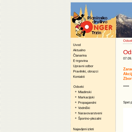
Odsek
Uvod
Aktualno
Ods
Članarina
07.09
E-trgovina
Upravni odbor
Zara
Pravilniki, obrazci
Akcij
Kontakti
Zbor
*****
Odseki
Mladinski
Markacijski
Spet p
Propagandni
Vodniški
Naravovarstveni
Športno-plezalni
Najavljeni izleti