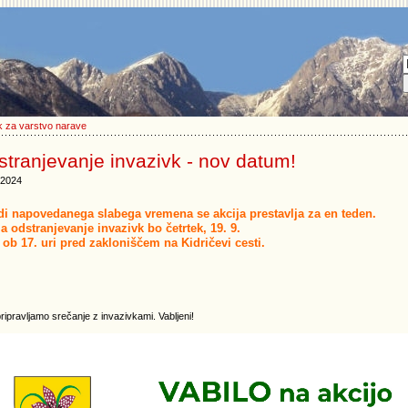
 za varstvo narave
tranjevanje invazivk - nov datum!
.2024
di napovedanega slabega vremena se akcija prestavlja za en teden.
a odstranjevanje invazivk bo četrtek, 19. 9.
 ob 17. uri pred zakloniščem na Kidričevi cesti.
ripravljamo srečanje z invazivkami. Vabljeni!