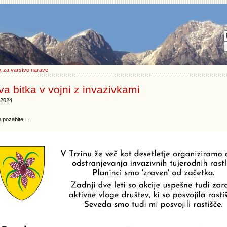
 za varstvo narave
a bitka v vojni z invazivkami
.2024
pozabite ...