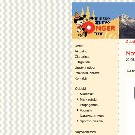
Odsek
Uvod
Aktualno
Nov
Članarina
22.05
E-trgovina
Upravni odbor
Da ne 
Pravilniki, obrazci
Kontakti
Odseki
Mladinski
Markacijski
Propagandni
Vodniški
Naravovarstveni
Športno-plezalni
Najavljeni izleti