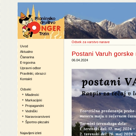
Odsek za varstvo narave
Uvod
Aktualno
Postani Varuh gorske 
Članarina
06.04.2024
E-trgovina
Upravni odbor
Pravilniki, obrazci
Kontakti
Odseki
Mladinski
Markacijski
Propagandni
Vodniški
Naravovarstveni
Športno-plezalni
Najavljeni izleti