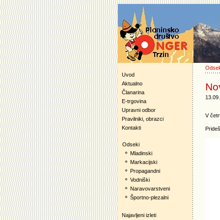
Odsek
Uvod
Aktualno
Nov
Članarina
13.09
E-trgovina
Upravni odbor
V četr
Pravilniki, obrazci
Kontakti
Prideš
Odseki
Mladinski
Markacijski
Propagandni
Vodniški
Naravovarstveni
Športno-plezalni
Najavljeni izleti