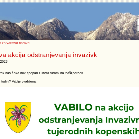
 za varstvo narave
a akcija odstranjevanja invazivk
.2023
tek nas čaka nov spopad z invazivkami na 'naši parceli'.
 tudi ti? Vabljen/vabljena.