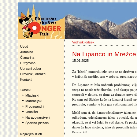
Vodniški odsek
Uvod
Aktualno
Na Lipanco in Mrežce
Članarina
15.01.2025
E-trgovina
Upravni odbor
Za "lahek" januarski izlet smo se na društvu
Pravilniki, obrazci
v hribih še snežilo, sem v soboto, pred napov
Kontakti
Do Lipance ni bilo nobenih problemov, višje
snega ni nosila teže človeka, pod skorjo pa je
Odseki
sestopali v dolino, so drug za drugim govorili
Mladinski
Ko sem od Blejske koče na Lipanci krenil prot
Markacijski
prediralo, vendar je bila gaz večinoma izobli
Propagandni
Vodniški
Mislil sem si, da danes udeležencev izleta ne
Naravovarstveni
odhodom, udeležencem izleta povedal, da gr
okrepili, so si vsi želeli še več akcije. Pa po
Športno-plezalni
danes že lepo shojena, tako da posebnih težav
Pa smo šli!
Najavljeni izleti