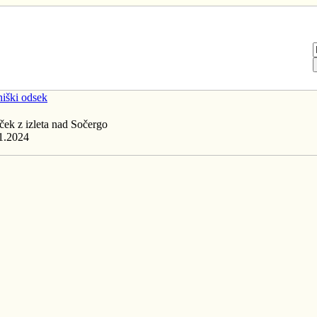
iški odsek
ček z izleta nad Sočergo
1.2024