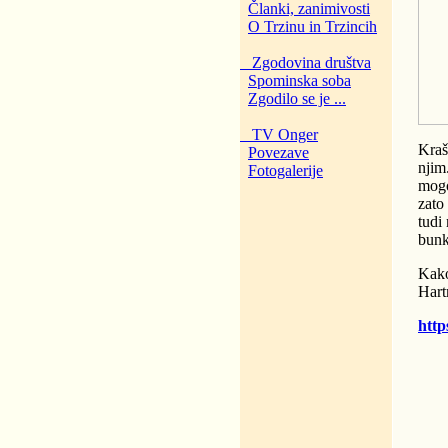
Članki, zanimivosti
O Trzinu in Trzincih
Zgodovina društva
Spominska soba
Zgodilo se je ...
TV Onger
Kraš
Povezave
njim
Fotogalerije
mogo
zato
tudi
bunk
Kako
Hart
http