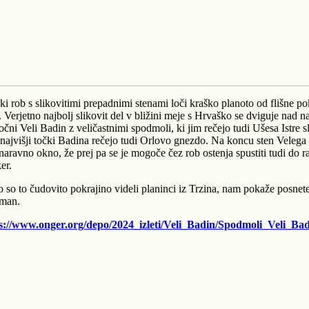
ki rob s slikovitimi prepadnimi stenami loči kraško planoto od flišne po
. Verjetno najbolj slikovit del v bližini meje s Hrvaško se dviguje nad 
čni Veli Badin z veličastnimi spodmoli, ki jim rečejo tudi Ušesa Istre s
 najvišji točki Badina rečejo tudi Orlovo gnezdo. Na koncu sten Veleg
 naravno okno, že prej pa se je mogoče čez rob ostenja spustiti tudi do ra
er.
 so to čudovito pokrajino videli planinci iz Trzina, nam pokaže posnetek
man.
s://www.onger.org/depo/2024_izleti/Veli_Badin/Spodmoli_Veli_Ba