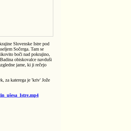
krajine Slovenske Istre pod
naseljem Sočerga. Tam se
likovito boči nad pokrajino,
a Badina obiskovalce navduši
zgledne jame, ki ji rečejo
, za katerega je 'kriv' Jože
din_ušesa_Istre.mp4