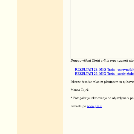
Drugouvrščeni Obriti orli in organizatorji t
REZULTATI 29. MIG Trzin - osnovnošol
REZULTATI 29. MIG Trzin - srednješolc
Iskrene čestitke mladim planincem in njihov
Manca Čujež
* Fotogalerija tekmovanja bo objavljena v pon
Povzeto po
www.pzs.si