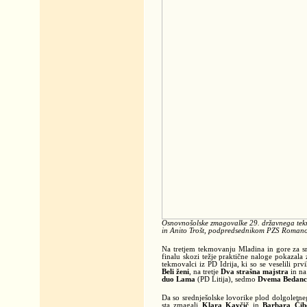
Osnovnošolske zmagovalke 29. državnega tek
in Anito Trošt, podpredsednikom PZS Romano
Na tretjem tekmovanju Mladina in gore za s
finalu skozi težje praktične naloge pokazala
tekmovalci iz PD Idrija, ki so se veselili pr
Beli ženi
, na tretje
Dva strašna majstra
in na
duo Lama
(PD Litija), sedmo
Dvema Bedan
Da so srednješolske lovorike plod dolgoletneg
sta zmagali
Klara Kavčič
in
Barbara Čib