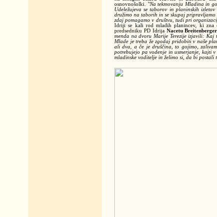
osnovnošolki. "
Na tekmovanju Mladina in gore
Udeležujeva se taborov in planinskih izletov 
družimo na taborih in se skupaj pripravljamo 
zdaj pomagamo v društvu, tudi pri organizacij
Idriji se kali rod mladih planincev, ki zn
predsedniku PD Idrija
Nacetu Breitenberger
menda na dvoru Marije Terezije izjavili: Kaj
Mlade je treba že zgodaj pridobiti v naše pla
ali dva, a če je druščina, to gojimo, zaliva
potrebujejo pa vodenje in usmerjanje, kajti v g
mladinske voditelje in želimo si, da bi postali 