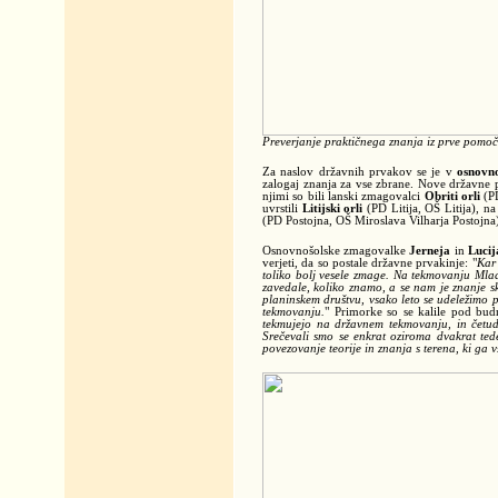
Preverjanje praktičnega znanja iz prve pomoč
Za naslov državnih prvakov se je v
osnovno
zalogaj znanja za vse zbrane. Nove državne 
njimi so bili lanski zmagovalci
Obriti orli
(PD
uvrstili
Litijski orli
(PD Litija, OŠ Litija), n
(PD Postojna, OŠ Miroslava Vilharja Postojna
Osnovnošolske zmagovalke
Jerneja
in
Lucij
verjeti, da so postale državne prvakinje: "
Kar 
toliko bolj vesele zmage. Na tekmovanju Mladi
zavedale, koliko znamo, a se nam je znanje sk
planinskem društvu, vsako leto se udeležimo p
tekmovanju.
" Primorke so se kalile pod b
tekmujejo na državnem tekmovanju, in četudi
Srečevali smo se enkrat oziroma dvakrat ted
povezovanje teorije in znanja s terena, ki ga 