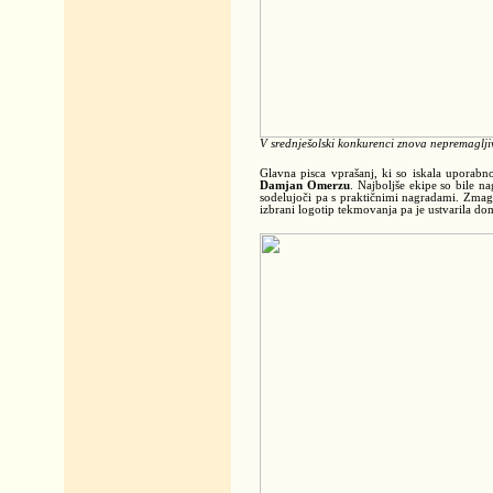
V srednješolski konkurenci znova nepremaglji
Glavna pisca vprašanj, ki so iskala uporabn
Damjan Omerzu
. Najboljše ekipe so bile 
sodelujoči pa s praktičnimi nagradami. Zma
izbrani logotip tekmovanja pa je ustvarila d