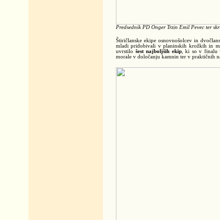
Predsednik PD Onger Trzin Emil Pevec ter skr
Štiričlanske ekipe osnovnošolcev in dvočlans
mladi pridobivali v planinskih krožkih in 
uvrstilo
šest najboljših ekip
, ki so v finalu
morale v določanju kamnin ter v praktičnih na