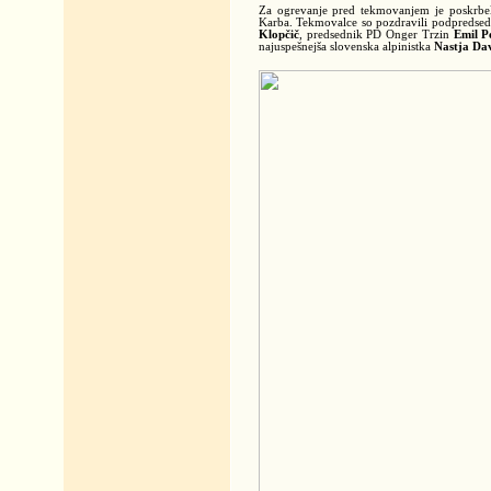
Za ogrevanje pred tekmovanjem je poskrbel
Karba. Tekmovalce so pozdravili podpredse
Klopčič
, predsednik PD Onger Trzin
Emil P
najuspešnejša slovenska alpinistka
Nastja Da