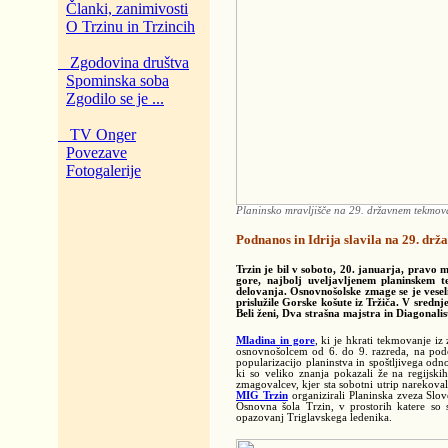
Članki, zanimivosti
O Trzinu in Trzincih
Zgodovina društva
Spominska soba
Zgodilo se je ...
TV Onger
Povezave
Fotogalerije
Planinsko mravljišče na 29. državnem tekmov
Podnanos in Idrija slavila na 29. dr
Trzin je bil v soboto, 20. januarja, pravo
gore, najbolj uveljavljenem planinskem t
delovanja. Osnovnošolske zmage se je veselil
prislužile Gorske košute iz Tržiča. V srednje
Beli ženi, Dva strašna majstra in Diagonalis
Mladina in gore
, ki je hkrati tekmovanje i
osnovnošolcem od 6. do 9. razreda, na podo
popularizacijo planinstva in spoštljivega odn
ki so veliko znanja pokazali že na regijs
zmagovalcev, kjer sta sobotni utrip narekova
MIG Trzin
organizirali Planinska zveza Slo
Osnovna šola Trzin, v prostorih katere so s
opazovanj Triglavskega ledenika.