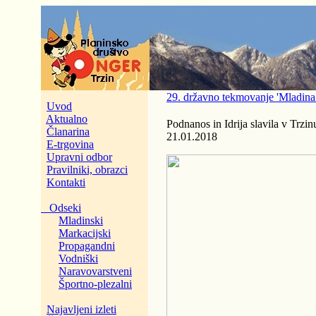
29. državno tekmovanje 'Mladina 
Uvod
Aktualno
Podnanos in Idrija slavila v Trzin
Članarina
21.01.2018
E-trgovina
Upravni odbor
Pravilniki, obrazci
Kontakti
Odseki
Mladinski
Markacijski
Propagandni
Vodniški
Naravovarstveni
Športno-plezalni
Najavljeni izleti