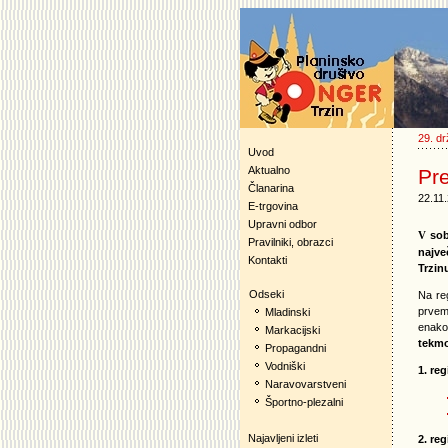
29. dr
Uvod
Aktualno
Pr
Članarina
22.11
E-trgovina
Upravni odbor
sob
V
Pravilniki, obrazci
najve
Kontakti
Trzin
Odseki
Na re
prvem 
Mladinski
enako
Markacijski
tekmo
Propagandni
Vodniški
1. re
Naravovarstveni
Športno-plezalni
Najavljeni izleti
2. re