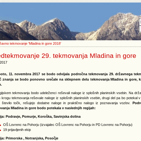
žavno tekmovanje 'Mladina in gore 2018'
edtekmovanje 29. tekmovanja Mladina in gore
.2017
oto, 11. novembra 2017 se bodo odvijala področna tekmovanja 29. državnega tekm
č znanja se bodo ponovno srečale na sklepnem delu tekmovanja Mladina in gore, ki
u.
gijskem tekmovanju bodo udeleženci reševali naloge iz splošnih planinskih vsebin. Na d
krogu tekmovanja reševale naloge iz splošnih planinskih vsebin, drugi del pa bo potekal v 
 število točk, rešujejo dodatne naloge in praktično nalogo iz poznavanja vozlov.
Podr
vanja Mladina in gore bodo potekala v naslednjih regijah:
gija: Podravje, Pomurje, Koroška, Savinjska dolina
OŠ Lovrenc na Pohorju (izvajalec OŠ Lovrenc na Pohorju in PD Lovrenc na Pohorju)
19 prijavljenih ekip
gija: Primorska , Notranjska, Posočje