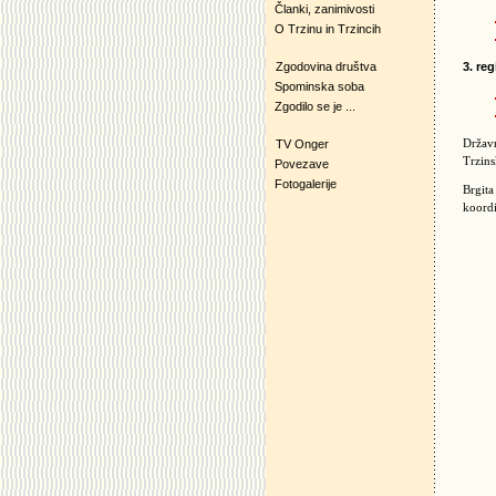
Članki, zanimivosti
O Trzinu in Trzincih
Zgodovina društva
3. re
Spominska soba
Zgodilo se je ...
Držav
TV Onger
Trzins
Povezave
Fotogalerije
Brgita
koordi