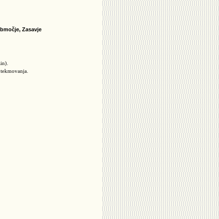
 območje, Zasavje
in).
 tekmovanja.