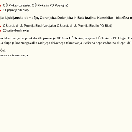
OŠ Pivka (izvajalec OŠ Pivka in PD Postojna)
11 prijavljenih ekip
gija: Ljubljansko območje, Gorenjska, Dolenjska in Bela krajina, Kamniško - bistriška
OŠ prof. dr. J. Premlja Bled (izvajalec OŠ prof. dr. J. Premlja Bled in PD Bled)
26 prijavljenih ekip
no tekmovanje bo potekalo
20. januarja 2018 na OŠ Trzin
(izvajalec OŠ Trzin in PD Onger Trz
ka ekipa je kot zmagovalka zadnjega državnega tekmovanja uvrščena neposredno na sklepni del
 Čeh,
natorica tekmovanja