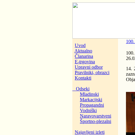
100.
Uvod
Aktualno
100.
Članarina
26.0
E-trgovina
Upravni odbor
14. 
Pravilniki, obrazci
zazn
Kontakti
Obja
Odseki
Mladinski
Markacijski
Propagandni
Vodniški
Naravovarstveni
Športno-plezalni
Najavljeni izleti