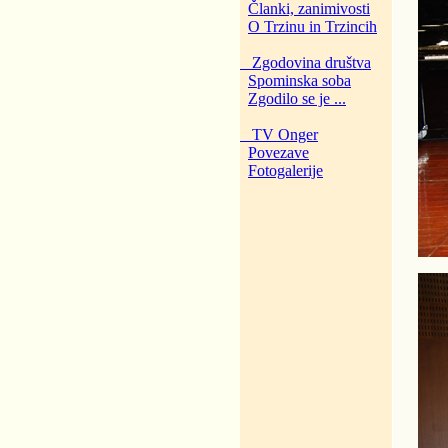
Članki, zanimivosti
O Trzinu in Trzincih
Zgodovina društva
Spominska soba
Zgodilo se je ...
TV Onger
Povezave
Fotogalerije