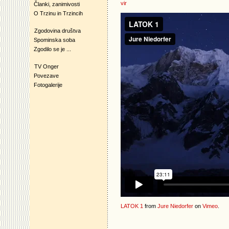
vir
Članki, zanimivosti
O Trzinu in Trzincih
Zgodovina društva
Spominska soba
Zgodilo se je ...
TV Onger
Povezave
Fotogalerije
LATOK 1
from
Jure Niedorfer
on
Vimeo
.