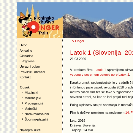
TV Onger
Uvod
Aktualno
Latok 1 (Slovenija, 20
Članarina
21.03.2020
E-trgovina
Upravni odbor
V kratkem filmu
Latok 1
spremljamo slove
Pravilniki, obrazci
vzponu v severnem ostenju gore Latok 1
.
Kontakti
Karakorumski sedemtisočak je v zadnjih štiri
in Britancu pa je uspelo avgusta 2018 prep
Odseki
metrov visok vrh ter se tako v zgodovino
Mladinski
severne strani, za kar so lani prejeli tudi 
Markacijski
Propagandni
Poleg alpinistov sta pri snemanju in montaži
Vodniški
Film je doživel premiero na nedavnem
14. F
Naravovarstveni
Športno-plezalni
Leto: 2019
Država: Slovenija
Trajanje: 24 min
Najavljeni izleti