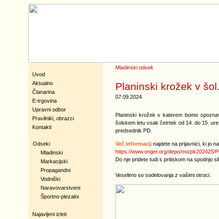
Mladinski odsek
Uvod
Aktualno
Planinski krožek v šol
Članarina
07.09.2024
E-trgovina
Upravni odbor
Planinski krožek v katerem bomo spoznavali
Pravilniki, obrazci
šolskem letu vsak četrtek od 14. do 15. ure 
Kontakti
predsednik PD.
Več informacij
najdete na prijavnici, ki jo n
Odseki
https://www.onger.org/depo/mo/pk202425/P
Mladinski
Do nje pridete tudi s pritiskom na spodnjo sl
Markacijski
Propagandni
Veselimo so sodelovanja z vašimi otroci.
Vodniški
Naravovarstveni
Športno-plezalni
Najavljeni izleti