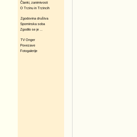
Članki, zanimivosti
O Trzinu in Trzincih
Zgodovina društva
Spominska soba
Zgodilo se je ...
TV Onger
Povezave
Fotogalerije