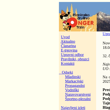
Upra
Uvod
Aktualno
Novo
Članarina
18.0
E-trgovina
Upravni odbor
32. 
Pravilniki, obrazci
Kontakti
Najv
UO s
Odseki
Mladinski
Na o
Markacijski
2025
Propagandni
Pre
Vodniški
Pod
Naravovarstveni
Pod
Športno-plezalni
Tajn
Blag
Najavljeni izleti