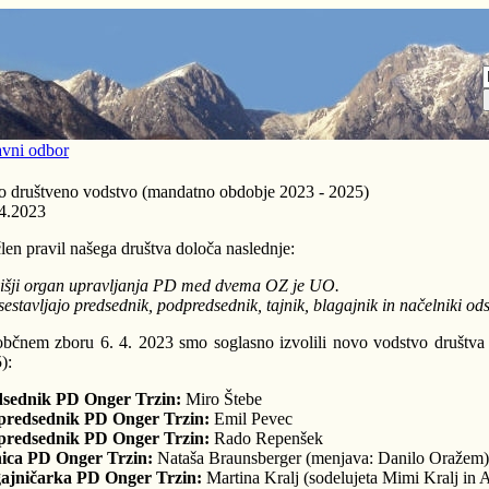
vni odbor
 društveno vodstvo (mandatno obdobje 2023 - 2025)
4.2023
člen pravil našega društva določa naslednje:
išji organ upravljanja PD med dvema OZ je UO.
estavljajo predsednik, podpredsednik, tajnik, blagajnik in načelniki od
bčnem zboru 6. 4. 2023 smo soglasno izvolili novo vodstvo društva
):
dsednik PD Onger Trzin:
Miro Štebe
predsednik PD Onger Trzin:
Emil Pevec
predsednik PD Onger Trzin:
Rado Repenšek
ica PD Onger Trzin:
Nataša Braunsberger (menjava: Danilo Oražem)
ajničarka PD Onger Trzin:
Martina Kralj (sodelujeta Mimi Kralj in 