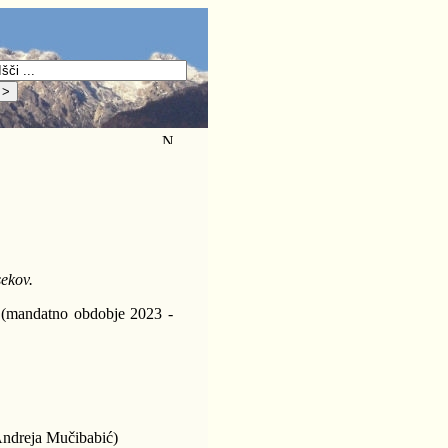
sekov.
 (mandatno obdobje 2023 -
Andreja Mučibabić)