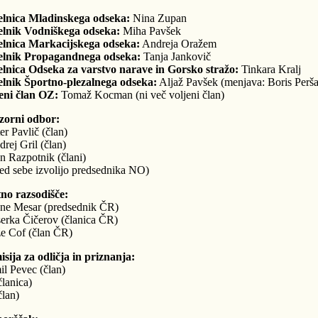
lnica Mladinskega odseka:
Nina Zupan
lnik Vodniškega odseka:
Miha Pavšek
lnica Markacijskega odseka:
Andreja Oražem
elnik Propagandnega odseka:
Tanja Jankovič
lnica Odseka za varstvo narave in Gorsko stražo:
Tinkara Kralj
lnik Športno-plezalnega odseka:
Aljaž Pavšek (menjava: Boris Perš
eni član OZ:
Tomaž Kocman (ni več voljeni član)
zorni odbor:
er Pavlič (član)
drej Gril (član)
an Razpotnik (člani)
ed sebe izvolijo predsednika NO)
no razsodišče:
ane Mesar (predsednik ČR)
serka Čičerov (članica ČR)
že Cof (član ČR)
sija za odličja in priznanja:
il Pevec (član)
članica)
član)