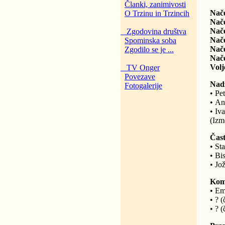
Članki, zanimivosti
Nače
O Trzinu in Trzincih
Nače
Nače
Zgodovina društva
Nač
Spominska soba
Nače
Zgodilo se je ...
Nače
Volj
TV Onger
Povezave
Nad
Fotogalerije
• Pet
• An
• Iv
(Izm
Čast
• St
• Bi
• Jo
Komi
• Em
• ? (
• ? (