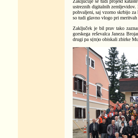
Zaključuje se tudi projekt katast
ustreznih digitalnih zemljevidov. 
pohvaljeni, saj vzorno skrbijo za
so tudi glavno vlogo pri meritva
Zaključek je bil prav tako zazna
gorskega reševalca Janeza Brojan
drugi pa s(m)o obiskali zbirke M