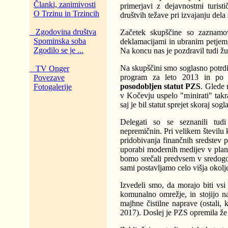
Članki, zanimivosti
primerjavi z dejavnostmi turis
O Trzinu in Trzincih
društvih težave pri izvajanju dela 
Zgodovina društva
Začetek skupščine so zaznamo
Spominska soba
deklamacijami in ubranim petjem, 
Zgodilo se je ...
Na koncu nas je pozdravil tudi 
Na skupščini smo soglasno potrdi
TV Onger
program za leto 2013 in po z
Povezave
posodobljen statut PZS
. Glede 
Fotogalerije
v Kočevju uspelo "minirati" takrat
saj je bil statut sprejet skoraj sogl
Delegati so se seznanili tud
nepremičnin. Pri velikem številu
pridobivanja finančnih sredstev 
uporabi modernih medijev v plani
bomo srečali predvsem v sredogor
sami postavljamo celo višja okolj
Izvedeli smo, da morajo biti vsi 
komunalno omrežje, in stojijo na
majhne čistilne naprave (ostali, 
2017). Doslej je PZS opremila že 