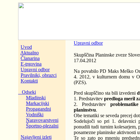
Upravni odbor
Uvod
Aktualno
Skupščina Planinske zveze Sloven
Članarina
17.04.2012
E-trgovina
Upravni odbor
Na povabilo PD Maks Meško Ormož,
Pravilniki, obrazci
4. 2012, v kulturnem domu v
Kontakti
(PZS).
Odseki
Pred skupščino sta bili izvedeni
d
Mladinski
1. Predstavitev
predloga meril z
Markacijski
2. Predstavitev
problematike
Propagandni
planinstvu
.
Vodniški
Obe tematiki se seveda precej dot
Naravovarstveni
Sodelujoči so pri 1. delavnici 
Športno-plezalni
ponudili tudi turnim kolesarjem, 
posamezne planinske aktivnosti uvr
Najavljeni izleti
Te so zato po mnenju predsedni