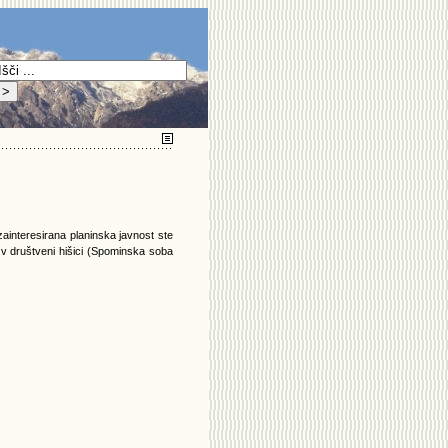
interesirana planinska javnost ste
 v društveni hišici (Spominska soba