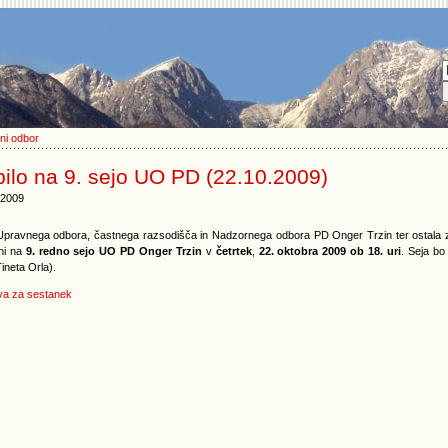
ni odbor
ilo na 9. sejo UO PD (22.10.2009)
.2009
 Upravnega odbora, častnega razsodišča in Nadzornega odbora PD Onger Trzin ter ostala za
eni na
9. redno sejo UO PD Onger Trzin
v
četrtek
,
22. oktobra 2009 ob 18. uri
. Seja bo
Tineta Orla).
va za sestanek