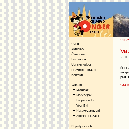
Uprav
Uvod
Aktualno
Vab
Članarina
21.10
E-trgovina
Upravni odbor
člani
Pravilniki, obrazci
vablj
Kontakti
prof. 
Gradi
Odseki
Mladinski
Markacijski
Propagandni
Vodniški
Naravovarstveni
Športno-plezalni
Najavljeni izleti