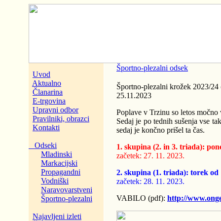
Športno-plezalni odsek
Uvod
Aktualno
Športno-plezalni krožek 2023/24 (
Članarina
25.11.2023
E-trgovina
Upravni odbor
Poplave v Trzinu so letos močno v
Pravilniki, obrazci
Sedaj je po tednih sušenja vse tako
Kontakti
sedaj je končno prišel ta čas.
Odseki
1. skupina (2. in 3. triada): po
Mladinski
začetek: 27. 11. 2023.
Markacijski
Propagandni
2. skupina (1. triada): torek od
Vodniški
začetek: 28. 11. 2023.
Naravovarstveni
VABILO (pdf):
http://www.onge
Športno-plezalni
Najavljeni izleti