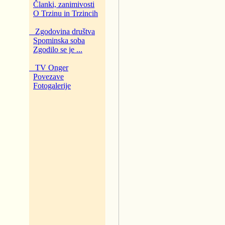
Članki, zanimivosti
O Trzinu in Trzincih
Zgodovina društva
Spominska soba
Zgodilo se je ...
TV Onger
Povezave
Fotogalerije