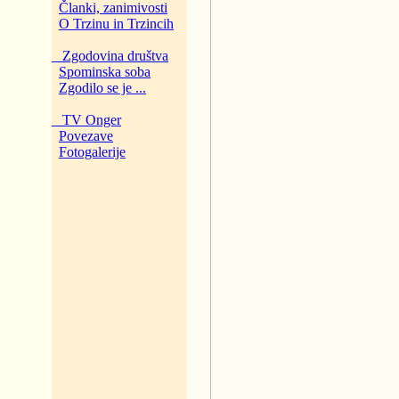
Članki, zanimivosti
O Trzinu in Trzincih
Zgodovina društva
Spominska soba
Zgodilo se je ...
TV Onger
Povezave
Fotogalerije