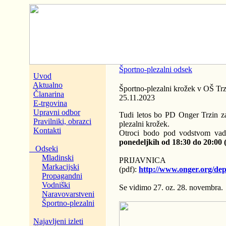
Športno-plezalni odsek
Uvod
Aktualno
Športno-plezalni krožek v OŠ Trz
Članarina
25.11.2023
E-trgovina
Upravni odbor
Tudi letos bo PD Onger Trzin za 
Pravilniki, obrazci
plezalni krožek.
Kontakti
Otroci bodo pod vodstvom vadit
ponedeljkih od 18:30 do 20:00 (2
Odseki
Mladinski
PRIJAVNICA
Markacijski
(pdf):
http://www.onger.org/de
Propagandni
Vodniški
Se vidimo 27. oz. 28. novembra.
Naravovarstveni
Športno-plezalni
Najavljeni izleti