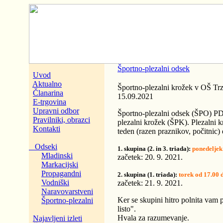
Športno-plezalni odsek
Uvod
Aktualno
Športno-plezalni krožek v OŠ Trzi
Članarina
15.09.2021
E-trgovina
Upravni odbor
Športno-plezalni odsek (ŠPO) PD 
Pravilniki, obrazci
plezalni krožek (ŠPK). Plezalni k
Kontakti
teden (razen praznikov, počitnic
Odseki
1. skupina (2. in 3. triada):
ponedeljek
Mladinski
začetek: 20. 9. 2021.
Markacijski
Propagandni
2. skupina (1. triada):
torek od 17.00 
Vodniški
začetek: 21. 9. 2021.
Naravovarstveni
Ker se skupini hitro polnita vam 
Športno-plezalni
listo".
Hvala za razumevanje.
Najavljeni izleti