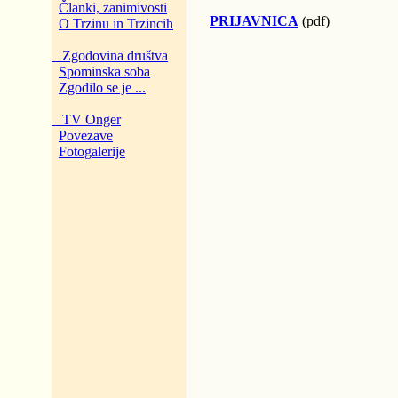
Članki, zanimivosti
PRIJAVNICA
(pdf)
O Trzinu in Trzincih
Zgodovina društva
Spominska soba
Zgodilo se je ...
TV Onger
Povezave
Fotogalerije