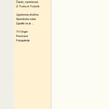
Članki, zanimivosti
O Trzinu in Trzincih
Zgodovina društva
Spominska soba
Zgodilo se je ...
TV Onger
Povezave
Fotogalerije