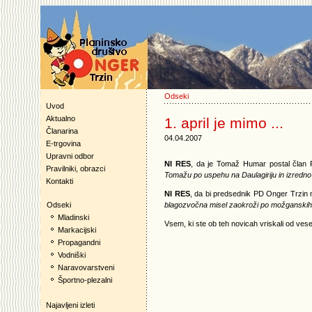
Odseki
Uvod
Aktualno
1. april je mimo ...
Članarina
04.04.2007
E-trgovina
Upravni odbor
NI RES
, da je Tomaž Humar postal član
Pravilniki, obrazci
Tomažu po uspehu na Daulagiriju in izredno 
Kontakti
NI RES
, da bi predsednik PD Onger Trzin
blagozvočna misel zaokroži po možganskih v
Odseki
Mladinski
Vsem, ki ste ob teh novicah vriskali od ves
Markacijski
Propagandni
Vodniški
Naravovarstveni
Športno-plezalni
Najavljeni izleti