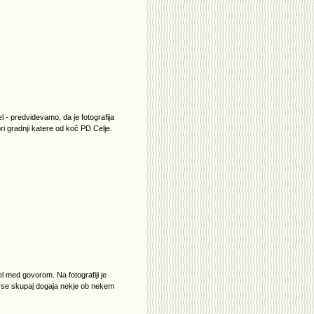
l - predvidevamo, da je fotografija
ri gradnji katere od koč PD Celje.
el med govorom. Na fotografiji je
 vse skupaj dogaja nekje ob nekem