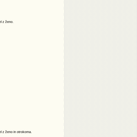
el z ženo.
el z ženo in otrokoma.