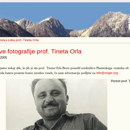
nska soba prof. Tineta Orla
e fotografije prof. Tineta Orla
.2005
jamo nekaj slik, ki jih je sin prof. Tineta Orla Boris posodil uredništvu Planinskega vestnika ob 
info@onger.org
 bila katera posneta bomo izredno veseli, če nam informacijo pošljete na
.
Portret prof. 