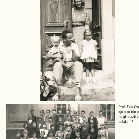
Prof. Tine Ore
kje bi to bilo
na gimnaziji v
tečaja ...?