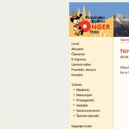
Spomi
Uvod
Aktualno
Nov
Članarina
09.04
E-trgovina
Upravni odbor
Objavl
Pravilniki, obrazci
kje je
Kontakti
Odseki
Mladinski
Markacijski
Propagandni
Vodniški
Naravovarstveni
Športno-plezalni
Najavljeni izleti