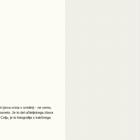
l (prva vrsta v sredini) - ne vemo,
 posneto. Je to del učiteljskega zbora
 Celju, je to fotografija s kakšnega