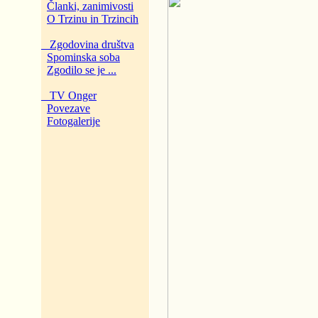
Članki, zanimivosti
O Trzinu in Trzincih
Zgodovina društva
Spominska soba
Zgodilo se je ...
TV Onger
Povezave
Fotogalerije