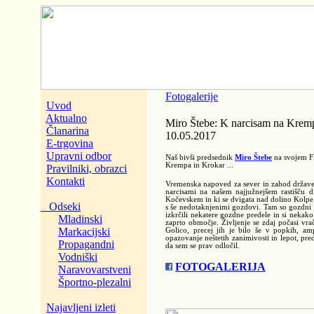
Fotogalerije
Uvod
Aktualno
Miro Štebe: K narcisam na Krempi
Članarina
10.05.2017
E-trgovina
Upravni odbor
Naš bivši predsednik
Miro Štebe
na svojem FB 
Krempa in Krokar ...
Pravilniki, obrazci
Kontakti
Vremenska napoved za sever in zahod države 
narcisami na našem najjužnejšem rastišču 
Kočevskem in ki se dvigata nad dolino Kolpe. 
Odseki
s še nedotaknjenimi gozdovi. Tam so gozdni 
izkrčili nekatere gozdne predele in si nekako
Mladinski
zaprto območje. Življenje se zdaj počasi vrač
Markacijski
Golico, precej jih je bilo še v popkih, am
opazovanje neštetih zanimivosti in lepot, pre
Propagandni
da sem se prav odločil.
Vodniški
FOTOGALERIJA
Naravovarstveni
Športno-plezalni
Najavljeni izleti