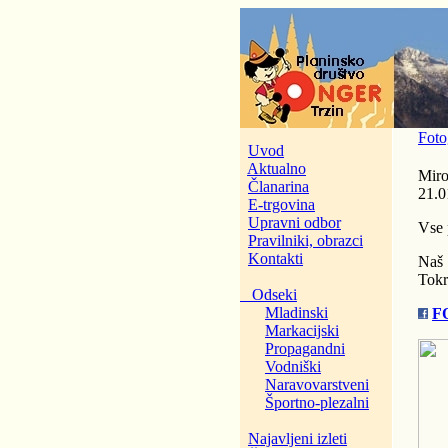
Foto
Uvod
Aktualno
Miro
Članarina
21.0
E-trgovina
Upravni odbor
Vse 
Pravilniki, obrazci
Kontakti
Naš 
Tokra
Odseki
Mladinski
F
Markacijski
Propagandni
Vodniški
Naravovarstveni
Športno-plezalni
Najavljeni izleti