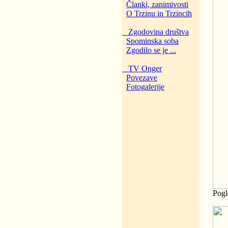
Članki, zanimivosti
O Trzinu in Trzincih
Zgodovina društva
Spominska soba
Zgodilo se je ...
TV Onger
Povezave
Fotogalerije
Pogl