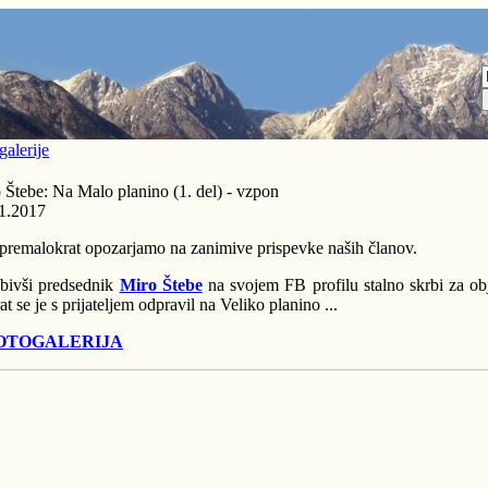
galerije
 Štebe: Na Malo planino (1. del) - vzpon
1.2017
premalokrat opozarjamo na zanimive prispevke naših članov.
bivši predsednik
Miro Štebe
na svojem FB profilu stalno skrbi za obj
t se je s prijateljem odpravil na Veliko planino ...
OTOGALERIJA