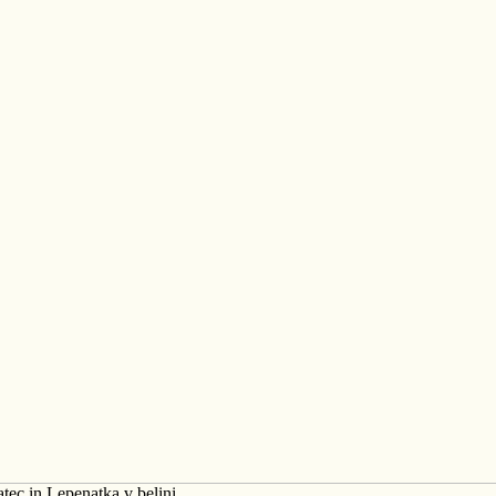
tec in Lepenatka v belini.