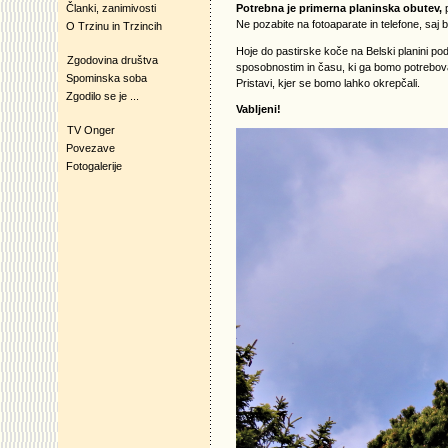
Potrebna je primerna planinska obutev,
p
Članki, zanimivosti
Ne pozabite na fotoaparate in telefone, saj b
O Trzinu in Trzincih
Hoje do pastirske koče na Belski planini pod
Zgodovina društva
sposobnostim in času, ki ga bomo potrebovali
Spominska soba
Pristavi, kjer se bomo lahko okrepčali.
Zgodilo se je ...
Vabljeni!
TV Onger
Povezave
Fotogalerije