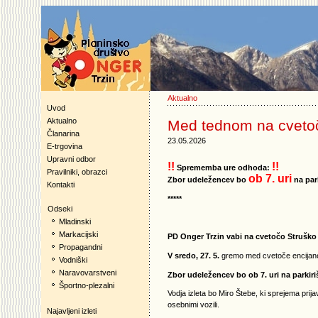
Aktualno
Uvod
Aktualno
Med tednom na cveto
Članarina
23.05.2026
E-trgovina
Upravni odbor
!!
!!
Sprememba ure odhoda:
Pravilniki, obrazci
ob 7. uri
Zbor udeležencev bo
na par
Kontakti
*****
Odseki
Mladinski
Markacijski
PD Onger Trzin vabi na cvetočo Struško
Propagandni
V sredo, 27. 5.
gremo med cvetoče encijane, a
Vodniški
Naravovarstveni
Zbor udeležencev bo ob 7. uri na parkiri
Športno-plezalni
Vodja izleta bo Miro Štebe, ki sprejema pri
osebnimi vozili.
Najavljeni izleti