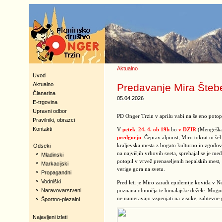
Aktualno
Uvod
Aktualno
Predavanje Mira Šteb
Članarina
05.04.2026
E-trgovina
Upravni odbor
PD Onger Trzin v aprilu vabi na še eno potop
Pravilniki, obrazci
Kontakti
V
petek
,
24. 4. ob 19h
bo
v DZIR
(Mengeška 
predgorju
. Čeprav alpinist, Miro tokrat ni š
kraljevska mesta z bogato kulturno in zgodo
Odseki
na najvišjih vrhovih sveta, sprehajal se je me
Mladinski
potopil v vrvež prenaseljenih nepalskih mest, 
Markacijski
verige gora na svetu.
Propagandni
Vodniški
Pred leti je Miro zaradi epidemije kovida v N
Naravovarstveni
poznana območja te himalajske dežele. Mogoče
ne nameravajo vzpenjati na visoke, zahtevne 
Športno-plezalni
Najavljeni izleti