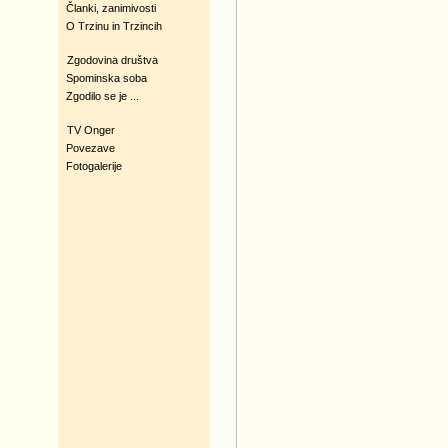
Članki, zanimivosti
O Trzinu in Trzincih
Zgodovina društva
Spominska soba
Zgodilo se je ...
TV Onger
Povezave
Fotogalerije