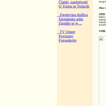
Članki, zanimivosti
mogoče
O Trzinu in Trzincih
Zbor u
Zgodovina društva
OPIS 
lahko 
Spominska soba
naprej
kapeli
Zgodilo se je ...
porabi
TV Onger
VABL
Povezave
Fotogalerije