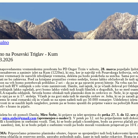
alno
o na Posavski Triglav - Kum
3.2026
 napovedanemu vremenskemu preobratu bo PD Onger Trzin v soboto,
28. marca
popeljalo ljubi
, nezahteven a zanimiv izlet na Kum (1220m), ki mu, ker je najvišji vrh Posavskega hribovja, reče
eni vremenarji že naročili izboljšanje vremena, dekleta pa bodo poskrbela za sončka. Sama pot na
ati ne bo zahtevna. Pred za kristjane praznično cvetno nedeljo, bomo lahko občudovali že tudi s
on na vrh bomo potrebovali približno 2 uri – da pa se ga opraviti precej hitreje. Na vrhu nas 
vil tudi RTV oddajnik s celo vrsto zanimivosti. Danilo, naš tajnik, ki je včasih deloval pri Oddaj
ddajnik lahko ogledali, prvi bomo lahko videli tudi krajši filmček o dogodkih, ko so med osam
 JLA napadla oddajnik. Seveda bomo obiskali tudi planinski dom in cerkvico sv. Neže, ki je zgraj
 o njej pa so iz 17. stoletja. Včasih je na gori stala tudi še starejša cerkev sv. Jošta, ki so jo zara
temu še ostal romarski cilj in včasih so na njem našteli tudi po 50.000 romarjev. Udeleženci izleta
vosti in se naužili lepih razgledov, potem pa se bomo spustili do prijetne vasice na pobočjih Ku
li« s hrano in pijačo.
izleta bo ob pomoči Danila,
Miro Štebe
, ki prijave za izlet sprejema do
petka 27. 3. do 12. ure
v:
miro.stebe@gmail.com
(spremenjen e-naslov!)
. V petek po 12. uri bo prijavljenim tudi dokonč
li s kombijem in osebnimi vozili. Tisti, ki se bodo peljali s kombijem, bodo za prevoz plačali 
zaseden), tisti, ki se bodo peljali z osebnimi vozili pa bodo morali voznikom prispevati po 10 € 
EMA:
Priporočamo primerno planinsko obutev, čeprav so sprejemljivi tudi bolj kakovostni športni
etrna oblačila in rezervno perilo, uporabo pohodnih palic, kape in tudi tanke rokavice. Hrana in p