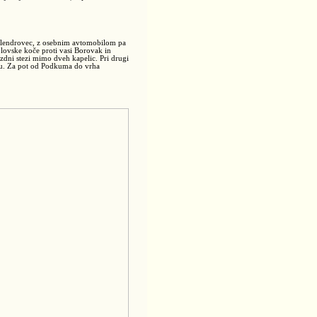
klendrovec, z osebnim avtomobilom pa
ovske koče proti vasi Borovak in
dni stezi mimo dveh kapelic. Pri drugi
umu. Za pot od Podkuma do vrha