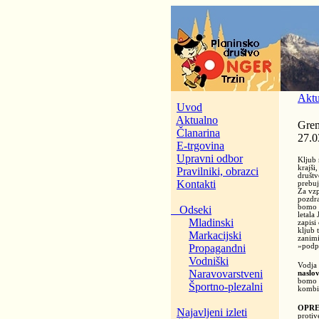
Aktu
Uvod
Aktualno
Grem
Članarina
27.0
E-trgovina
Upravni odbor
Kljub
krajši
Pravilniki, obrazci
društv
Kontakti
prebuj
Za vzp
pozdra
bomo o
Odseki
letala
Mladinski
zapisi
kljub 
Markacijski
zanimi
Propagandni
»podpr
Vodniški
Vodja 
Naravovarstveni
naslo
bomo š
Športno-plezalni
kombi 
OPR
Najavljeni izleti
protiv