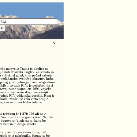
telje narave iz Trzina in okolice na
jo tudi Posavski Triglav. Za soboto so
 vrh skozi gozd, ki se počasi začenja
pomladansko cvetlično okrasitev hriba.
bo poleg gostoljubnega planinskega doma
nikih in zvezah RTV, je poskrbel, da si
osvojitveno vojno leta 1991 vojaška
ena v romanskem slogu, najstarejši
di gradnje RTV oddajnika porušili. Kum je
 bodo izvedeli še celo vrsto drugih
ma, kjer se bomo lahko izdatno
po
telefonu 041 370 206 ali na e-
no potrdil ali se gre na izlet. Na izlet
po dogovoru (glede na to, kako bo
za bencin in druge stroške.
 copati. Priporočamo topla, tudi
ijača je iz nahrbtnika, čeprav se bo