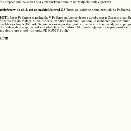
 okrepčati tudi na vrhu hriba v planinskem domu in ob zaključku tudi v gostišču.
deležencev bo ob 8. uri na parkirišču pred OŠ Trzin,
od koder se bomo zapeljali do Podkuma.
POTI:
Pot iz Podkuma je najkrajša. V Podkum najlaže pridemo z avtobusom iz Zagorja skozi Š
pridemo vse do Malega Kuma. Če si za izhodišče izberemo Podkum, jo mahnemo po cesti mimo l
 do Malega Kuma (820 m). Na koncu vasi se po strmi poti vzpnemo v hrib in nadaljujemo po goz
ci v Videncah je razpotje poti za Radeče in Zidani Most. Od tu nadaljujemo pot naprej proti K
mo dobro uro in pol. (vir opisa PD KUM Trbovlje).
JENI!