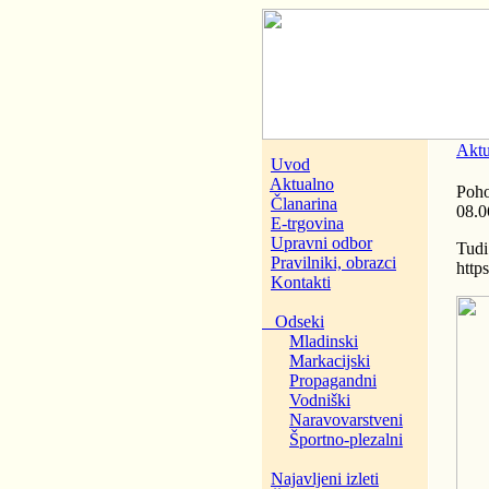
Aktu
Uvod
Aktualno
Poho
Članarina
08.0
E-trgovina
Upravni odbor
Tudi
Pravilniki, obrazci
http
Kontakti
Odseki
Mladinski
Markacijski
Propagandni
Vodniški
Naravovarstveni
Športno-plezalni
Najavljeni izleti