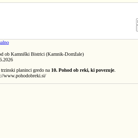
alno
d ob Kamniški Bistrici (Kamnik-Domžale)
6.2026
 trzinski planinci gredo na
10. Pohod ob reki, ki povezuje
.
s://www.pohodobreki.si/