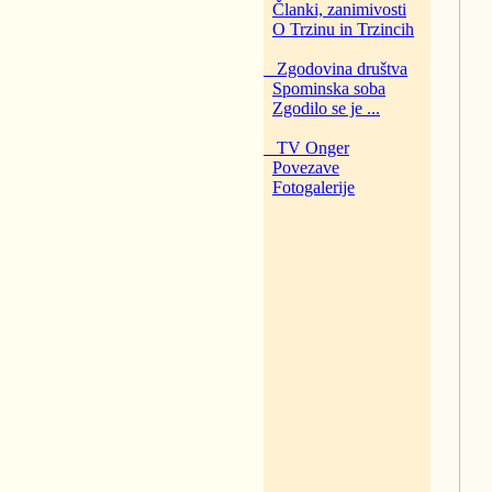
Članki, zanimivosti
O Trzinu in Trzincih
Zgodovina društva
Spominska soba
Zgodilo se je ...
TV Onger
Povezave
Fotogalerije