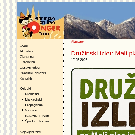
Aktualno
Uvod
Aktualno
Družinski izlet: Mali p
Članarina
17.05.2026
E-trgovina
Upravni odbor
Pravilniki, obrazci
Kontakti
Odseki
Mladinski
Markacijski
Propagandni
Vodniški
Naravovarstveni
Športno-plezalni
Najavljeni izleti