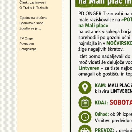
Članki, zanimivosti
O Trzinu in Trzincih
Zgodovina društva
Spominska soba
Zgodilo se je ...
TV Onger
Povezave
Fotogalerije