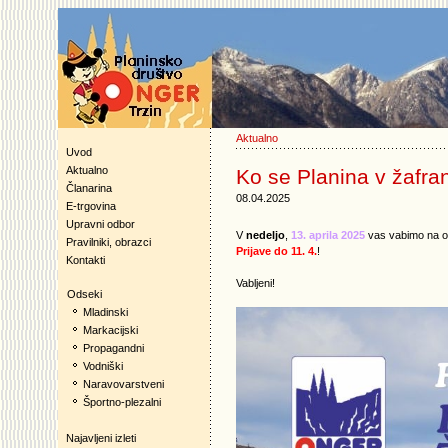
Aktualno
Uvod
Aktualno
Ko se Planina v žafran
Članarina
08.04.2025
E-trgovina
Upravni odbor
V
nedeljo
,
13. aprila 2025
vas vabimo na o
Pravilniki, obrazci
Prijave do 11. 4.
!
Kontakti
Vabljeni!
Odseki
Mladinski
Markacijski
Propagandni
Vodniški
Naravovarstveni
Športno-plezalni
Najavljeni izleti