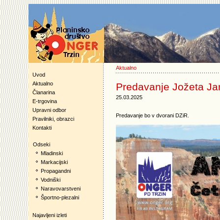
Aktualno
Uvod
Aktualno
Predavanje Jožeta Ja
Članarina
25.03.2025
E-trgovina
Upravni odbor
Predavanje bo v dvorani DZiR.
Pravilniki, obrazci
Kontakti
Odseki
Mladinski
Markacijski
Propagandni
Vodniški
Naravovarstveni
Športno-plezalni
Najavljeni izleti