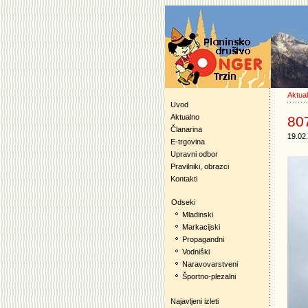
Aktua
Uvod
Aktualno
807
Članarina
19.02
E-trgovina
Upravni odbor
Pravilniki, obrazci
Kontakti
Odseki
Mladinski
Markacijski
Propagandni
Vodniški
Naravovarstveni
Športno-plezalni
Najavljeni izleti