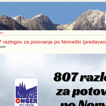
lno
 razlogov za potovanje po Norveški (predavan
.2025