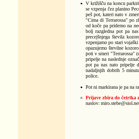
V križišču na koncu parkir
se vzpenja čez planino Pec
peš pot, kateri nato v zm
"Cima di Terrarossa" po zl
od koče pa pridemo na neo
bolj razgledna pot pa nas
precejšnjega števila kozo
vzpenjamo po stari vojaški 
opazujemo številne kozorog
poti v smeri "Terrarossa" 
pripelje na naslednje ozna
pot pa nas nato pripelje
nadaljnjih dobrih 5 minu
police.
Pot ni markirana je pa na ra
Prijave zbira do četrtka 
naslov: miro.stebe@siol.net