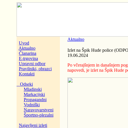
Aktualno
Uvod
Aktualno
Izlet na Špik Hude police (OD
Članarina
19.06.2024
E-trgovina
Upravni odbor
Po včerajšnjem in današnjem pog
Pravilniki, obrazci
napovedi, je izlet na Špik Hude po
Kontakti
Odseki
Mladinski
Markacijski
Propagandni
Vodniški
Naravovarstveni
Športno-plezalni
Najavljeni izleti