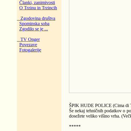
Članki, zanimivosti
O Trzinu in Trzincih
Zgodovina društva
Spominska soba
Zgodilo se je ...
TV Onger
Povezave
Fotogalerije
ŠPIK HUDE POLICE (Cima di Ter
Še nekaj tehničnih podatkov o poti
dosežete veliko višino vrha. (Ve
*****