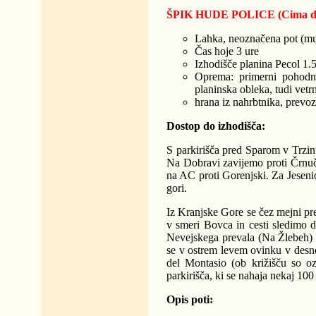
ŠPIK HUDE POLICE (Cima di 
Lahka, neoznačena pot (mul
Čas hoje 3 ure
Izhodišče planina Pecol 1.
Oprema: primerni pohodni 
planinska obleka, tudi vetrn
hrana iz nahrbtnika, prevo
Dostop do izhodišča:
S parkirišča pred Sparom v Trzin
Na Dobravi zavijemo proti Črnu
na AC proti Gorenjski. Za Jesen
gori.
Iz Kranjske Gore se čez mejni pr
v smeri Bovca in cesti sledimo d
Nevejskega prevala (Na Žlebeh) /
se v ostrem levem ovinku v desno
del Montasio (ob križišču so oz
parkirišča, ki se nahaja nekaj 10
Opis poti: