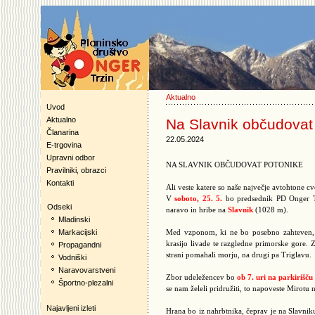
Aktualno
Uvod
Aktualno
Na Slavnik občudovat
Članarina
22.05.2024
E-trgovina
Upravni odbor
NA SLAVNIK OBČUDOVAT POTONIKE
Pravilniki, obrazci
Kontakti
Ali veste katere so naše največje avtohtone c
V
soboto, 25. 5.
bo predsednik PD Onger Trzi
Odseki
naravo in hribe na
Slavnik
(1028 m).
Mladinski
Markacijski
Med vzponom, ki ne bo posebno zahteven, bo
krasijo livade te razgledne primorske gore. 
Propagandni
strani pomahali morju, na drugi pa Triglavu.
Vodniški
Naravovarstveni
Zbor udeležencev bo
ob 7. uri na parkirišč
Športno-plezalni
se nam želeli pridružiti, to napoveste Mirotu 
Najavljeni izleti
Hrana bo iz nahrbtnika, čeprav je na Slavni