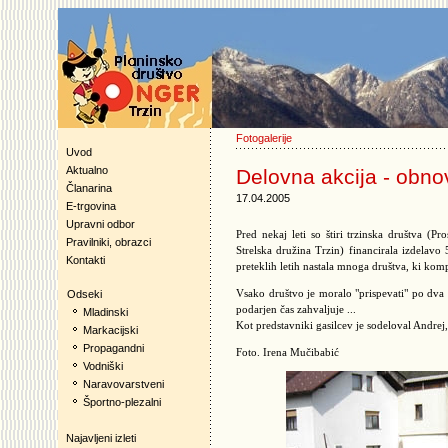
Fotogalerije
Uvod
Aktualno
Delovna akcija - obno
Članarina
17.04.2005
E-trgovina
Upravni odbor
Pred nekaj leti so štiri trzinska društva (
Pravilniki, obrazci
Strelska družina Trzin) financirala izdelav
Kontakti
preteklih letih nastala mnoga društva, ki komp
Vsako društvo je moralo "prispevati" po dva č
Odseki
podarjen čas zahvaljuje ...
Mladinski
Kot predstavniki gasilcev je sodeloval Andrej, 
Markacijski
Propagandni
Foto. Irena Mučibabić
Vodniški
Naravovarstveni
Športno-plezalni
Najavljeni izleti