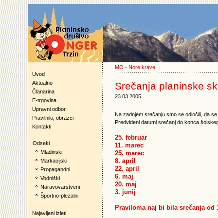
MO - Nore krave
Uvod
Aktualno
Srečanja planinske sk
Članarina
23.03.2005
E-trgovina
Upravni odbor
Na zadnjem srečanju smo se odločili, da s
Pravilniki, obrazci
Predvideni datumi srečanj do konca šolske
Kontakti
25. februar
Odseki
11. marec
Mladinski
25. marec
8. april
Markacijski
22. april
Propagandni
6. maj
Vodniški
20. maj
Naravovarstveni
3. junij
Športno-plezalni
Praviloma naj bi bila srečanja od 
Najavljeni izleti