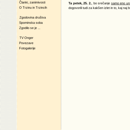
Članki, zanimivosti
Ta petek, 25. 2.
, bo srečanje
samo eno ur
O Trzinu in Trzincih
dogovorili tudi za kakšen izlet in to, kaj naj
Zgodovina društva
Spominska soba
Zgodilo se je ...
TV Onger
Povezave
Fotogalerije