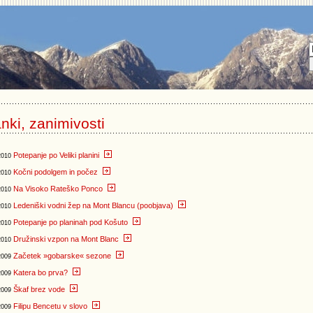
nki, zanimivosti
Potepanje po Veliki planini
2010
Kočni podolgem in počez
2010
Na Visoko Rateško Ponco
2010
Ledeniški vodni žep na Mont Blancu (poobjava)
2010
Potepanje po planinah pod Košuto
2010
Družinski vzpon na Mont Blanc
2010
Začetek »gobarske« sezone
2009
Katera bo prva?
2009
Škaf brez vode
2009
Filipu Bencetu v slovo
2009