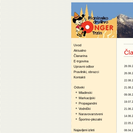
Uvod
Aktualno
Čla
Članarina
E-trgovina
Upravni odbor
28.09.
Pravilniki, obrazci
26.08.
Kontakti
22.08.
Odseki
21.08.
Mladinski
09.08.
Markacijski
19.07.
Propagandni
Vodniški
21.06.
Naravovarstveni
14.06.
Športno-plezalni
22.05.
Najavljeni izleti
08.04.