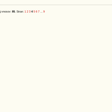
j vnosov:
85
. Stran:
1
2
3
4
5
6
7
...
9